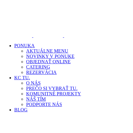
PONUKA
AKTUÁLNE MENU
NOVINKY V PONUKE
OBJEDNAŤ ONLINE
CATERING
REZERVÁCIA
KC TU.
O NÁS
PREČO SI VYBRAŤ TU.
KOMUNITNÉ PROJEKTY
NÁŠ TÍM
PODPORTE NÁS
BLOG
+421 911 17 16 15
OBJEDNÁVKY & INFO