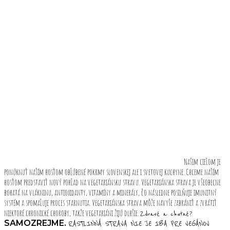
Našim cieľom je
ponúknuť naším hosťom obľúbené pokrmy slovenskej ale i svetovej kuchyne. Chceme naším
hosťom predstaviť nový pohľad na vegetariánsku stravu. Vegetariánska strava je všeobecne
bohatá na vlákninu, antioxidanty, vitamíny a minerály, čo následne posilňuje imunitný
systém a spomaľuje proces starnutia. Vegetariánska strava môže navyše zabrániť a zvrátiť
niektoré chronické choroby, takže vegetariáni žijú dlhšie.
Zdravé a chutné?
SAMOZREJME.
RASTLINNÁ STRAVA NIE JE IBA PRE VEGÁNOV