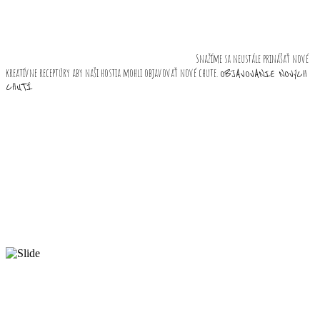
Snažíme sa neustále prinášať nové
kreatívne receptúry aby naši hostia mohli objavovať nové chute.
OBJAVOVANIE NOVýCH
CHUTÍ