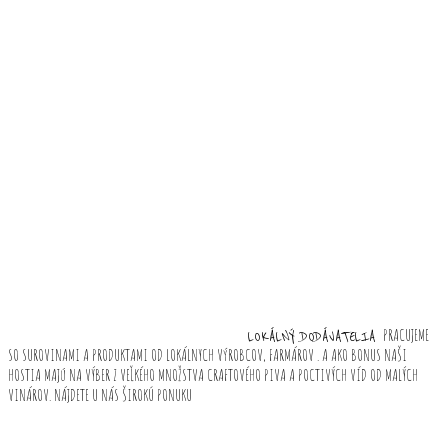
PRACUJEME
LOKÁLNÝ DODÁVATELIA
SO SUROVINAMI A PRODUKTAMI OD LOKÁLNYCH VýROBCOV, FARMÁROV . A AKO BONUS NAŠI
HOSTIA MAJú NA VÝBER Z VEĽKÉHO MNOŽSTVA CRAFTOVÉHO PIVA A POCTIVÝCH VÍD OD MALÝCH
VINÁROV. NÁJDETE U NÁS ŠIROKÚ PONUKU