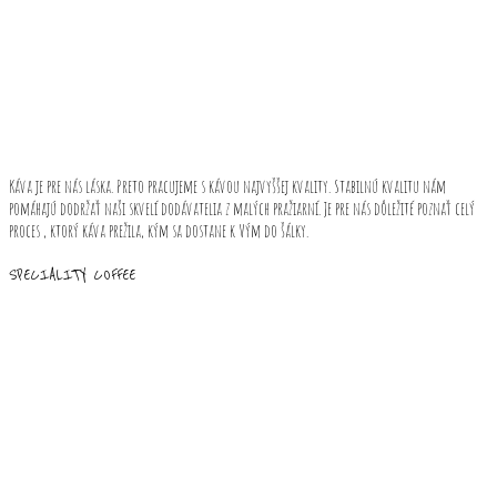
Káva je pre nás láska. Preto pracujeme s kávou najvyššej kvality. Stabilnú kvalitu nám
pomáhajú dodržať naši skvelí dodávatelia z malých pražiarní. Je pre nás dôležité poznať celý
proces , ktorý káva prežila, kým sa dostane k Vým do šálky.
SPECIALITY COFFEE