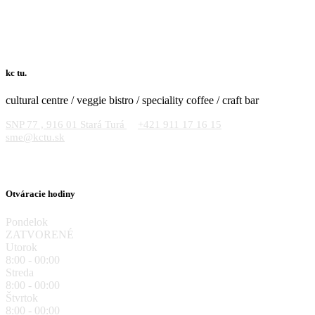
kc tu.
cultural centre / veggie bistro / speciality coffee / craft bar
SNP 77 , 916 01 Stará Turá
+421 911 17 16 15
sme@kctu.sk
Otváracie hodiny
Pondelok
ZATVORENÉ
Utorok
8:00 - 00:00
Streda
8:00 - 00:00
Štvrtok
8:00 - 00:00