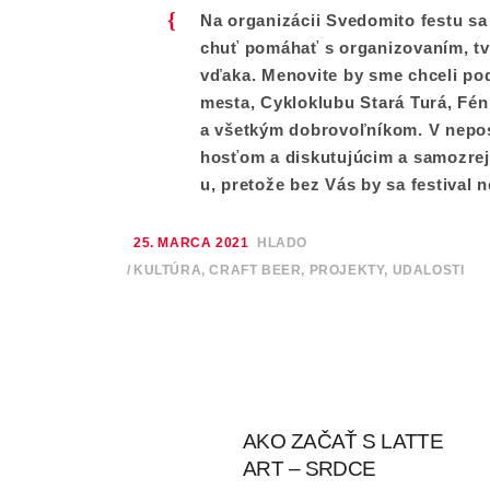
Na organizácii Svedomito festu sa
chuť pomáhať s organizovaním, tv
vďaka. Menovite by sme chceli po
mesta, Cykloklubu Stará Turá, Fén
a všetkým dobrovoľníkom. V nepo
hosťom a diskutujúcim a samozrej
u, pretože bez Vás by sa festival
25. MARCA 2021
HLADO
KULTÚRA
,
CRAFT BEER
,
PROJEKTY
,
UDALOSTI
AKO ZAČAŤ S LATTE
ART – SRDCE