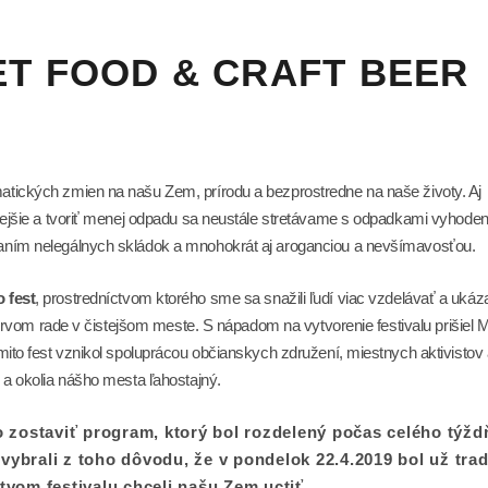
T FOOD & CRAFT BEER
atických zmien na našu Zem, prírodu a bezprostredne na naše životy. Aj
ckejšie a tvoriť menej odpadu sa neustále stretávame s odpadkami vyhode
aním nelegálnych skládok a mnohokrát aj aroganciou a nevšímavosťou.
 fest
, prostredníctvom ktorého sme sa snažili ľudí viac vzdelávať a ukáz
v prvom rade v čistejšom meste. S nápadom na vytvorenie festivalu prišiel 
mito fest vznikol spoluprácou občianskych združení, miestnych aktivistov
 a okolia nášho mesta ľahostajný.
 zostaviť program, ktorý bol rozdelený počas celého týžd
 vybrali z toho dôvodu, že v pondelok 22.4.2019 bol už tra
vom festivalu chceli našu Zem uctiť.