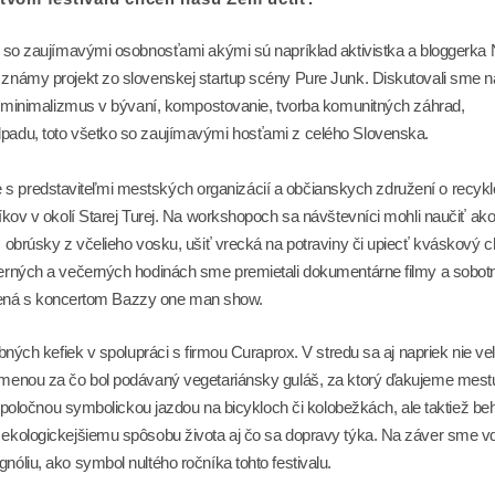
 so zaujímavými osobnosťami akými sú napríklad aktivistka a bloggerka N
známy projekt zo slovenskej startup scény Pure Junk. Diskutovali sme n
, minimalizmus v bývaní, kompostovanie, tvorba komunitných záhrad,
padu, toto všetko so zaujímavými hosťami z celého Slovenska.
sie s predstaviteľmi mestských organizácií a občianskych združení o recyk
kov v okolí Starej Turej. Na workshopoch sa návštevníci mohli naučiť ako
obrúsky z včelieho vosku, ušiť vrecká na potraviny či upiecť kváskový c
erných a večerných hodinách sme premietali dokumentárne filmy a sobot
pojená s koncertom Bazzy one man show.
ných kefiek v spolupráci s firmou Curaprox. V stredu sa aj napriek nie ve
dmenou za čo bol podávaný vegetariánsky guláš, za ktorý ďakujeme mest
 spoločnou symbolickou jazdou na bicykloch či kolobežkách, ale taktiež b
ekologickejšiemu spôsobu života aj čo sa dopravy týka. Na záver sme 
liu, ako symbol nultého ročníka tohto festivalu.