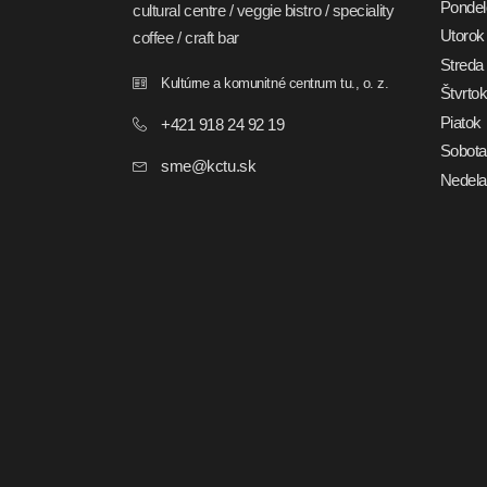
Pondel
cultural centre / veggie bistro / speciality
Utorok
coffee / craft bar
Streda
Kultúrne a komunitné centrum tu., o. z.
Štvrto
Piatok
+421 918 24 92 19
Sobota
sme@kctu.sk
Nedela