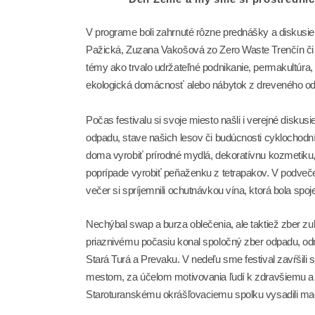
V programe boli zahrnuté rôzne prednášky a diskusie
Pažická, Zuzana Vakošová zo Zero Waste Trenčín či 
témy ako trvalo udržateľné podnikanie, permakultúra
ekologická domácnosť alebo nábytok z dreveného od
Počas festivalu si svoje miesto našli i verejné disku
odpadu, stave našich lesov či budúcnosti cyklochodní
doma vyrobiť prírodné mydlá, dekoratívnu kozmetiku, 
poprípade vyrobiť peňaženku z tetrapakov. V podveč
večer si spríjemnili ochutnávkou vína, ktorá bola s
Nechýbal swap a burza oblečenia, ale taktiež zber zub
priaznivému počasiu konal spoločný zber odpadu, o
Stará Turá a Prevaku. V nedeľu sme festival zavŕšili
mestom, za účelom motivovania ľudí k zdravšiemu a 
Staroturanskému okrášľovaciemu spolku vysadili magnó