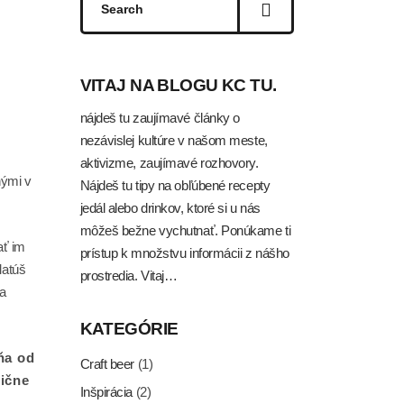
for:
VITAJ NA BLOGU KC TU.
nájdeš tu zaujímavé články o
nezávislej kultúre v našom meste,
aktivizme, zaujímavé rozhovory.
nými v
Nájdeš tu tipy na obľúbené recepty
jedál alebo drinkov, ktoré si u nás
môžeš bežne vychutnať. Ponúkame ti
ať im
prístup k množstvu informácii z nášho
Matúš
prostredia. Vitaj…
 a
KATEGÓRIE
ňa od
Craft beer
(1)
dične
Inšpirácia
(2)