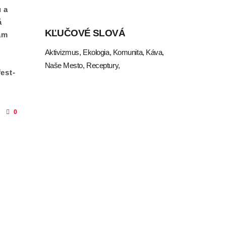
u a
á
KĽUČOVÉ SLOVÁ
ám
Aktivizmus
Ekologia
Komunita
Káva
Naše Mesto
Receptury
est-
0