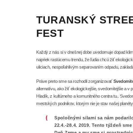
TURANSKÝ STREE
FEST
Každý z nás si v dnešnej dobe uvedomuje dopad klim
napriek rastúcemu trendu, že ľudia chcú žiť ekologi
uliciach, nespoľahlivým separovaním odpadu, zaklad
Práve preto sme sa rozhodli zorganizovať
Svedomito
alternatívu, ako žiť ekologickejšie, svedomitejšie a 
Hladík, z kultúrneho a komunitného centra tu.. Svedo
mestských podnikov, ktorým nie je stav našej planéty
Spoločnými silami sa nám podarilo
22.4.-28.4. 2019. Tento týždeň sme
Deň Zeme a my sme si prostredníct