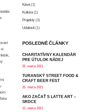
Káva
(1)
atália
Kultúra
(1)
a
Projekty
(3)
Udalosti
(1)
lovaní
POSLEDNÉ ČLÁNKY
 si
CHARITATÍVNY KALENDÁR
hlebík,
PRE ÚTULOK NÁDEJ
ný
25. marca 2021
TURANSKÝ STREET FOOD &
ľmi
CRAFT BEER FEST
u
25. marca 2021
ehom
AKO ZAČAŤ S LATTE ART –
vďaka
SRDCE
12. marca 2021