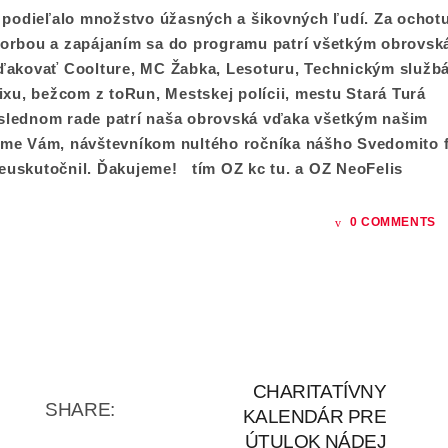
 podieľalo množstvo úžasných a šikovných ľudí. Za ochot
orbou a zapájaním sa do programu patrí všetkým obrovsk
ďakovať Coolture, MC Žabka, Lesoturu, Technickým služb
ixu, bežcom z toRun, Mestskej polícii, mestu Stará Turá
slednom rade patrí naša obrovská vďaka všetkým našim
me Vám, návštevníkom nultého ročníka nášho Svedomito f
 neuskutočnil. Ďakujeme! tím OZ kc tu. a OZ NeoFelis
0 COMMENTS
CHARITATÍVNY
SHARE:
KALENDÁR PRE
ÚTULOK NÁDEJ